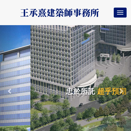
王承熹建築師事務所
Togg
navi
Previous
Nex
忠於所託
超乎預期